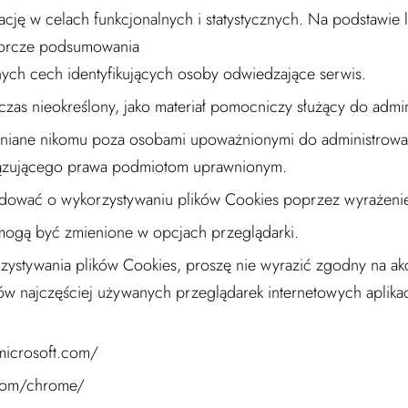
ację w celach funkcjonalnych i statystycznych. Na podstawie
iorcze podsumowania
adnych cech identyfikujących osoby odwiedzające serwis.
as nieokreślony, jako materiał pomocniczy służący do admin
wniane nikomu poza osobami upoważnionymi do administrowani
ązującego prawa podmiotom uprawnionym.
dować o wykorzystywaniu plików Cookies poprzez wyrażeni
mogą być zmienione w opcjach przeglądarki.
tywania plików Cookies, proszę nie wyrazić zgodny na akce
ów najczęściej używanych przeglądarek internetowych aplika
.microsoft.com/
.com/chrome/