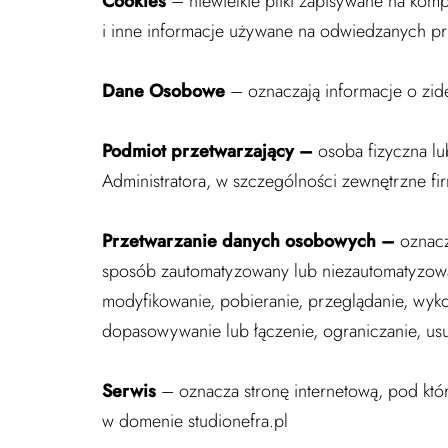
Cookies
– niewielkie pliki zapisywane na kom
i inne informacje używane na odwiedzanych pr
Dane Osobowe
– oznaczają informacje o zide
Podmiot przetwarzający –
osoba fizyczna l
Administratora, w szczególności zewnętrzne fi
Przetwarzanie danych osobowych –
oznac
sposób zautomatyzowany lub niezautomatyzowan
modyfikowanie, pobieranie, przeglądanie, wyko
dopasowywanie lub łączenie, ograniczanie, us
Serwis
– oznacza stronę internetową, pod któr
w domenie studionefra.pl