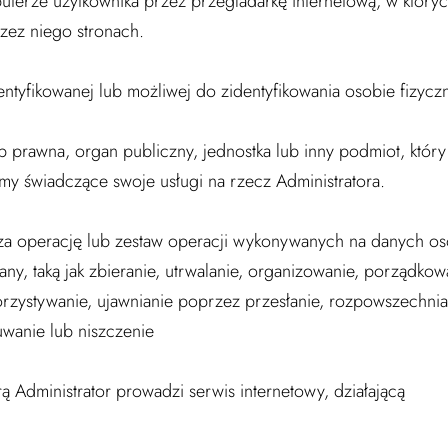
puterze użytkownika przez przegladarkę internetową, w któr
zez niego stronach.
ntyfikowanej lub możliwej do zidentyfikowania osobie fizyczn
ub prawna, organ publiczny, jednostka lub inny podmiot, któ
rmy świadczące swoje usługi na rzecz Administratora.
za operację lub zestaw operacji wykonywanych na danych 
y, taką jak zbieranie, utrwalanie, organizowanie, porządko
rzystywanie, ujawnianie poprzez przesłanie, rozpowszechnia
uwanie lub niszczenie
ą Administrator prowadzi serwis internetowy, działającą