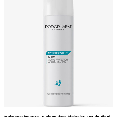
Mykobooster spray pielęgnująco-higienizujący do dłoni i