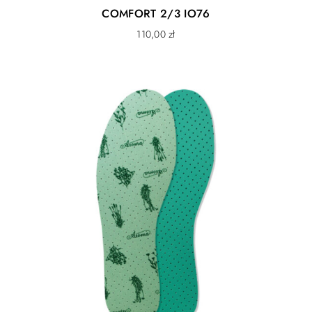
indywidualnych wkładek o najbardziej skomplikowanym
COMFORT 2/3 IO76
kształcie lub wykonaniu. Wkładka to też najszybciej
110,00
zł
zużywający się element obuwia. Dzięki jej wymienności
możesz dokupić nową wkładkę i przez to przedłużyć
życie całego produktu
Regulacja tęgości
Paski lub klamry pozwalają na dostosowanie do
indywidualnych preferencji użytkownika. Użytkownik o
niskim lub wysokim podbiciu może zadbać o swoją
wygodę i bezpieczeństwo. Dobrze dopasowane
obuwie zwiększa skuteczność oddziaływania wkładki
korygującej a także ogranicza ryzyko potknięcia się i
upadku.
Oddychająca podeszwa
Otwory we wkładce i podeszwie umożliwiające
przepływ powietrza oraz odparowywanie wilgoci
Ochrona palców
Wysoki rant w przedniej części zabezpiecza palce