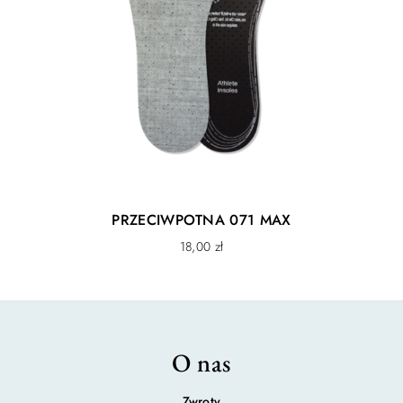
Naturalna skóra owcza
Skóra naturalna
Certyfikowane, pochodzące z europejskich garbarni
skóry naturalne.
Cholewka
skóra naturalna
Kolor
czerwony,czarny,granatowy,biały
Rozmiar
35, 36, 37, 38, 39, 40, 41, 42,
PRZECIWPOTNA 071 MAX
43, 44, 45, 46, 47, 48, 49, 50
18,00
zł
Podeszwa
Antypoślizg PRO
Wkładka
Profilowana 3D, wyciągana
Szerokość
Footform – stopy normalne /
szerokie
O nas
Zwroty