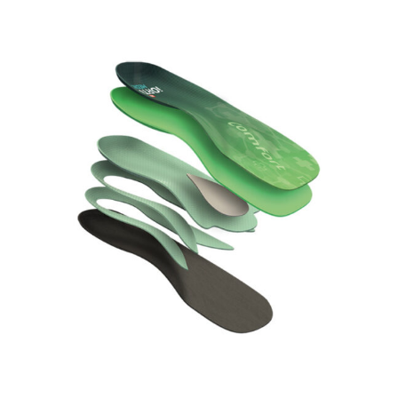
gwarantuje komfort oraz nie powoduje spychania
dużego palucha na zewnątrz. Optymalna sztywność
podeszwy zapewnia jednocześnie możliwość
dostosowania się do indywidualnego profilu stopy oraz
ochronę w kontakcie z podłożem.
Profilowana wkładka 3D
Wkładka profilowana w 3 wymiarach, posiadająca
wparcie łuku podłużnego, pelotę metatarsalną i
stabilizację pięty. Wspomaganie naturalnych krzywizn
stopy daje poczucie ulgi i relaksu. Wykonana z
materiału o optymalnej gęstości amortyzuje siły
działające na stopę, szczególnie podczas chodzenia po
twardych powierzchniach (panele podłogowe, terakota,
twarde drewno).
Wyciągana wkładka
Konstrukcja podeszwy pozwala na stabilne
zamocowanie wkładki o stosunkowo dużej objętości.
Dzięki temu możliwe jest zastosowanie także