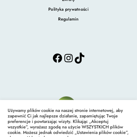
Polityka prywatności
Regulamin
F
I
T
a
n
i
c
s
k
e
t
T
b
a
o
o
g
k
o
r
k
a
m
Używamy plików cookie na naszej stronie internetowej, aby
zapewnić Ci jak najlepsze działanie, zapamiętując Twoje
preferencje i powtarzając wizyty. Klikając „Akceptuj
Studio Nefra Edyta Gelo
wszystkie”, wyrażasz zgodę na użycie WSZYSTKICH plików
cookie. Możesz jednak odwiedzić „Ustawienia plików cookie”,
Podologia i Kosmetyka