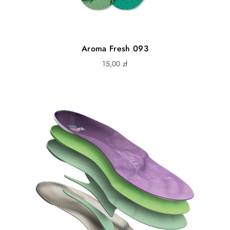
przed kolizją (uderzenie w nogę stołu, krzesła itp.)
Eco Filc twin
Filc wełniany wzmocniony włóknami poliestrowymi
pochodzącymi z recyklingu. Naturalny filc posiada
Aroma Fresh 093
doskonałe właściwości termiczne jednak nie jest trwały.
15,00
zł
Wzmocnienie włókiem wełnianych materiałem
poliestrowym zapewnia zdecydowanie większą trwałość
przy jednoczesnym zachowaniu walorów cieplnych i
użytkowych. Filc w kolorze szarym jest najbardziej
ekologicznym materiałem. Kolor uzyskuje się bez
stosowania barwników poprzez właściwą selekcję
surowca. Skutkiem tego jest możliwość występowania
różnych odcieni szarości. Poszczególne pary mogą
różnić się odcieniem ale lewy i prawy but w jednej
parze nie. Filc można prać ale w bardzo delikatnym
procesie (max 30oC). Mechacenie jest naturalnym
procesem, dlatego nie zalecamy zbyt częstego
powtarzania prania.
Antyposlizg PRO