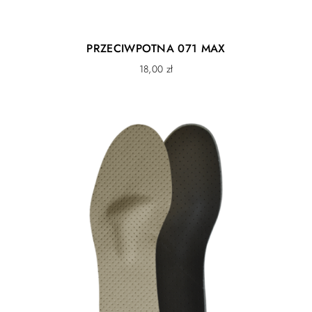
Eco Filc twin
Filc wełniany wzmocniony włóknami poliestrowymi
pochodzącymi z recyklingu. Naturalny filc posiada
PRZECIWPOTNA 071 MAX
doskonałe właściwości termiczne jednak nie jest trwały.
18,00
zł
Wzmocnienie włókiem wełnianych materiałem
poliestrowym zapewnia zdecydowanie większą trwałość
przy jednoczesnym zachowaniu walorów cieplnych i
użytkowych. Filc w kolorze szarym jest najbardziej
ekologicznym materiałem. Kolor uzyskuje się bez
stosowania barwników poprzez właściwą selekcję
surowca. Skutkiem tego jest możliwość występowania
różnych odcieni szarości. Poszczególne pary mogą
różnić się odcieniem ale lewy i prawy but w jednej
parze nie. Filc można prać ale w bardzo delikatnym
procesie (max 30oC). Mechacenie jest naturalnym
procesem, dlatego nie zalecamy zbyt częstego
powtarzania prania.
Antyposlizg PRO
Wyjątkowa ochrona przed poślizgnięciem, upadkiem.