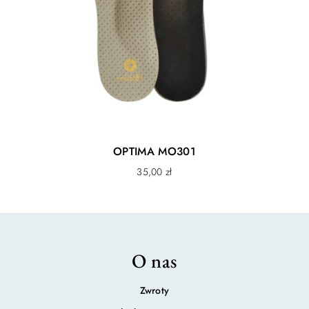
Podeszwa
Antypoślizg PRO
Wkładka
Profilowana 3D, wyciągana
Rozmiar
35, 36, 37, 38, 39, 40, 41, 42,
43, 44, 45, 46, 47, 48, 49, 50
Szerokość
Footform – stopy normalne /
szerokie
OPTIMA MO301
35,00
zł
O nas
Zwroty