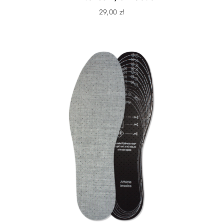
kształcie lub wykonaniu. Wkładka to też najszybciej
29,00
zł
zużywający się element obuwia. Dzięki jej wymienności
możesz dokupić nową wkładkę i przez to przedłużyć
życie całego produktu
Regulacja tęgości
Paski lub klamry pozwalają na dostosowanie do
indywidualnych preferencji użytkownika. Użytkownik o
niskim lub wysokim podbiciu może zadbać o swoją
wygodę i bezpieczeństwo. Dobrze dopasowane
obuwie zwiększa skuteczność oddziaływania wkładki
korygującej a także ogranicza ryzyko potknięcia się i
upadku.
Oddychająca podeszwa
Otwory we wkładce i podeszwie umożliwiające
przepływ powietrza oraz odparowywanie wilgoci
Ochrona palców
Wysoki rant w przedniej części zabezpiecza palce
przed kolizją (uderzenie w nogę stołu, krzesła itp.)