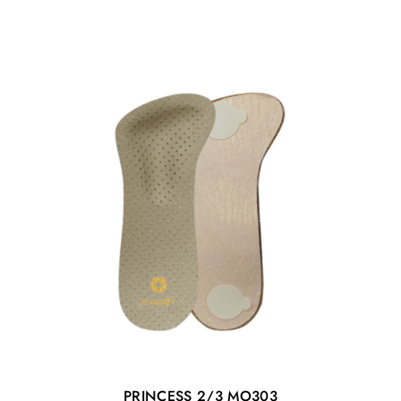
dużego palucha na zewnątrz. Optymalna sztywność
podeszwy zapewnia jednocześnie możliwość
dostosowania się do indywidualnego profilu stopy oraz
ochronę w kontakcie z podłożem.
Profilowana wkładka 3D
Wkładka profilowana w 3 wymiarach, posiadająca
wparcie łuku podłużnego, pelotę metatarsalną i
stabilizację pięty. Wspomaganie naturalnych krzywizn
stopy daje poczucie ulgi i relaksu. Wykonana z
materiału o optymalnej gęstości amortyzuje siły
działające na stopę, szczególnie podczas chodzenia po
twardych powierzchniach (panele podłogowe, terakota,
twarde drewno).
Wyciągana wkładka
Konstrukcja podeszwy pozwala na stabilne
zamocowanie wkładki o stosunkowo dużej objętości.
Dzięki temu możliwe jest zastosowanie także
indywidualnych wkładek o najbardziej skomplikowanym
PRINCESS 2/3 MO303