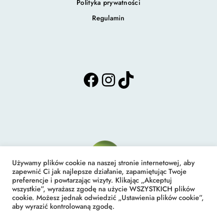
Polityka prywatności
Regulamin
F
I
T
a
n
i
c
s
k
e
t
T
b
a
o
o
g
k
o
r
k
a
m
Używamy plików cookie na naszej stronie internetowej, aby
zapewnić Ci jak najlepsze działanie, zapamiętując Twoje
preferencje i powtarzając wizyty. Klikając „Akceptuj
Studio Nefra Edyta Gelo
wszystkie”, wyrażasz zgodę na użycie WSZYSTKICH plików
cookie. Możesz jednak odwiedzić „Ustawienia plików cookie”,
Podologia i Kosmetyka
aby wyrazić kontrolowaną zgodę.
Lubartów