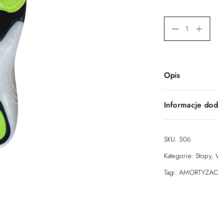
Opis
– wkładki pr
Informacje do
– trzy żele r
piętę oraz I 
– specjalnie 
Rozmiar
SKU:
506
– miękka wel
– do samodzi
Kategorie:
Stopy
,
Tagi:
AMORTYZAC