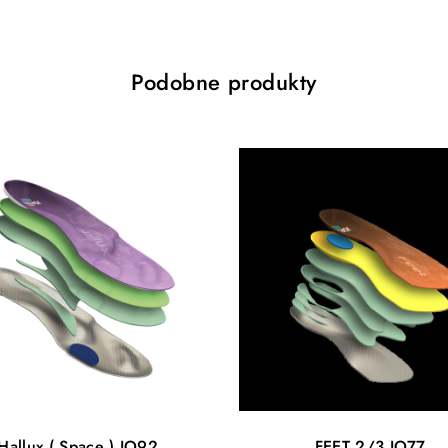
Podobne produkty
Hallux ( Space ) IO92
FEET 2/3 IO77