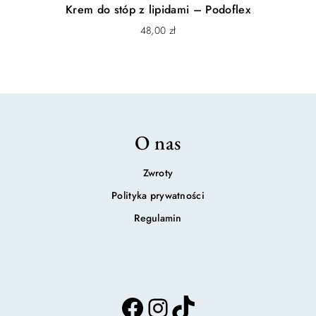
Krem do stóp z lipidami – Podoflex
48,00
zł
O nas
Zwroty
Polityka prywatności
Regulamin
F
I
T