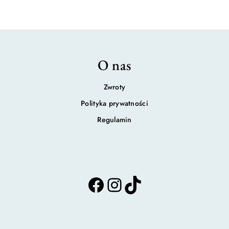
O nas
Zwroty
Polityka prywatności
Regulamin
F
I
T
a
n
i
c
s
k
e
t
T