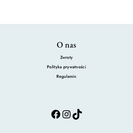
O nas
Zwroty
Polityka prywatności
Regulamin
F
I
T
a
n
i
c
s
k