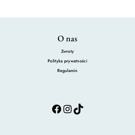
O nas
Zwroty
Polityka prywatności
Regulamin
F
I
T
a
n
i
c
s
k
e
t
T