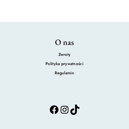
O nas
Zwroty
Polityka prywatności
Regulamin
F
I
T
a
n
i
c
s
k