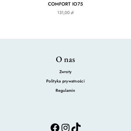
COMFORT IO75
131,00
zł
O nas
Zwroty
Polityka prywatności
Regulamin
F
I
T