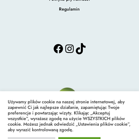
Regulamin
F
I
T
a
n
i
c
s
k
e
t
T
b
a
o
o
g
k
o
r
k
a
m
Używamy plików cookie na naszej stronie internetowej, aby
zapewnić Ci jak najlepsze działanie, zapamiętując Twoje
preferencje i powtarzając wizyty. Klikając „Akceptuj
Studio Nefra Edyta Gelo
wszystkie”, wyrażasz zgodę na użycie WSZYSTKICH plików
cookie. Możesz jednak odwiedzić „Ustawienia plików cookie”,
Podologia i Kosmetyka
aby wyrazić kontrolowaną zgodę.
Lubartów