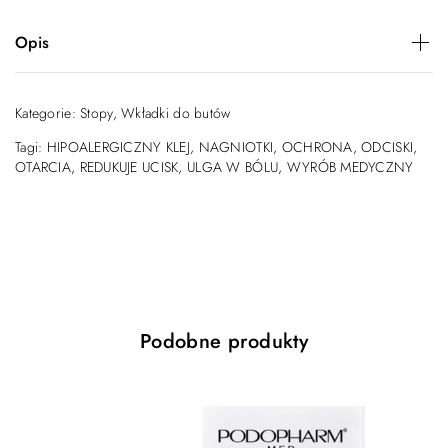
Opis
Podohelp samoprzylepne krążki filcowe okrągłe rozmiar
L 4 szt.
Kategorie:
Stopy
,
Wkładki do butów
Samoprzylepne krążki filcowe okrągłe zmniejszają ból w
Tagi:
HIPOALERGICZNY KLEJ
,
NAGNIOTKI
,
OCHRONA
,
ODCISKI
,
obrębie dużego palca, łagodząc ucisk i chroniąc przed
OTARCIA
,
REDUKUJE UCISK
,
ULGA W BÓLU
,
WYRÓB MEDYCZNY
dalszymi otarciami. Produkt przynosi natychmiastową
ulgę w bólu, łagodzi ucisk w obrębie dużego palca.
Podobne produkty