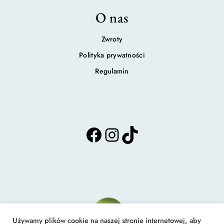
O nas
Zwroty
Polityka prywatności
Regulamin
F
I
T
a
n
i
c
s
k
e
t
T
b
a
o
o
g
k
o
r
k
a
m
Używamy plików cookie na naszej stronie internetowej, aby