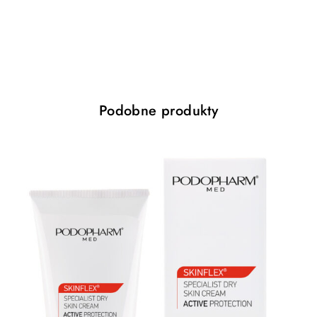
Preparat tworzy wyjątkowe połączenie naturalnych
tłuszczy z masła shea, lanoliny, które mają silne działanie
natłuszczające. Zawarta w maści alantoina wspomaga
odnowę uszkodzonego naskórka i działa regenerująco.
Preparat zawiera mocznik (25%) i prowitaminę B5,
które wpływają na miękkość i elastyczność skóry oraz
Podobne produkty
zapobiegają ponownemu rogowaceniu. Naturalne
ekstrakty z szałwii , rozmarynu , lawendy i mięty
pieprzowej działają tonizująco i odświeżająco.
Sposób użycia
Odpowiednią ilość preparatu nałożyć na stopy.
Następnie wmasować aż do całkowitego wchłonięcia
się. Dla wzmocnienia efektu terapeutycznego zaleca się
wykonanie okluzji np. bawełniane skarpetki.
Pojemność: 75 ml